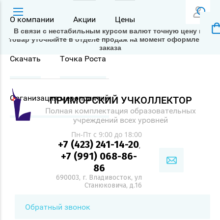
О компании
Акции
Цены
В связи с нестабильным курсом валют точную цену на
товар уточняйте в отделе продаж на момент оформления
заказа
Скачать
Точка Роста
Организация мероприятий
ПРИМОРСКИЙ УЧКОЛЛЕКТОР
Полная комплектация образовательных
учреждений всех уровней
Пн-Пт с 9:00 до 18:00
+7 (423) 241-14-20
,
+7 (991) 068-86-
86
690003, г. Владивосток, ул
Станюковича, д.16
Обратный звонок