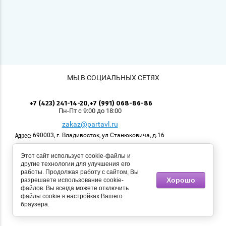
МЫ В СОЦИАЛЬНЫХ СЕТЯХ
,
+7 (423) 241-14-20
+7 (991) 068-86-86
Пн-Пт с 9:00 до 18:00
zakaz@partavl.ru
690003, г. Владивосток, ул Станюковича, д.16
Адрес:
Этот сайт использует cookie-файлы и
© 2008 - 2026 Приморский учколлектор. Логотипы,
другие технологии для улучшения его
размещённые на сайте, имеют своих правообладателей.
работы. Продолжая работу с сайтом, Вы
Использование материалов, размещенных на сайте,
Хорошо
разрешаете использование cookie-
возможно с разрешения правообладателя. Все права
файлов. Вы всегда можете отключить
защищены.
файлы cookie в настройках Вашего
браузера.