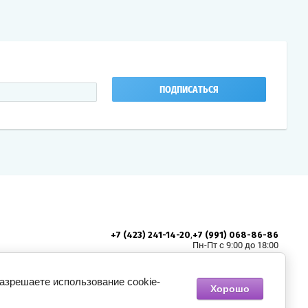
ПОДПИСАТЬСЯ
,
+7 (423) 241-14-20
+7 (991) 068-86-86
Пн-Пт с 9:00 до 18:00
zakaz@partavl.ru
690003, г. Владивосток, ул Станюковича,
Адрес:
разрешаете использование cookie-
Хорошо
д.16