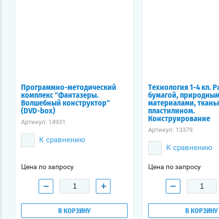
Программно-методический
Технология 1-4 кл. Р
комплекс "Фантазеры.
бумагой, природны
Волшебный конструктор"
материалами, ткань
(DVD-box)
пластилином.
Конструирование
Артикул:
14931
Артикул:
13379
К сравнению
К сравнению
Цена по запросу
Цена по запросу
−
+
−
В КОРЗИНУ
В КОРЗИНУ