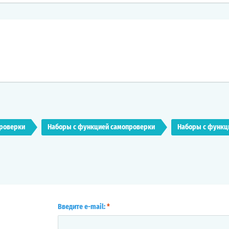
роверки
Наборы с функцией самопроверки
Наборы с функц
Введите e-mail:
*