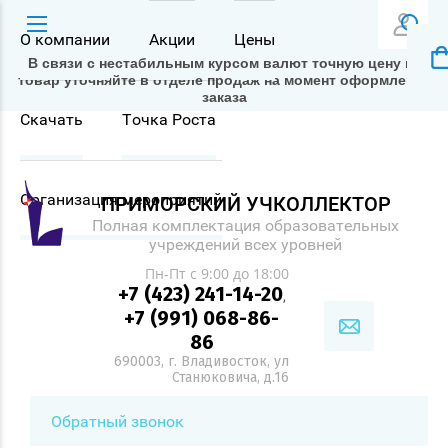
О компании
Акции
Цены
В связи с нестабильным курсом валют точную цену на
товар уточняйте в отделе продаж на момент оформления
заказа
Скачать
Точка Роста
Организация мероприятий
ПРИМОРСКИЙ УЧКОЛЛЕКТОР
Полная комплектация образовательных
учреждений всех уровней
Пн-Пт с 9:00 до 18:00
+7 (423) 241-14-20
,
+7 (991) 068-86-
86
690003, г. Владивосток, ул
Станюковича, д.16
Обратный звонок