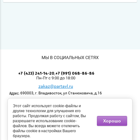
МЫ В СОЦИАЛЬНЫХ СЕТЯХ
,
+7 (423) 241-14-20
+7 (991) 068-86-86
Пн-Пт с 9:00 до 18:00
zakaz@partavl.ru
690003, г. Владивосток, ул Станюковича, д.16
Адрес:
Этот сайт использует cookie-файлы и
© 2008 - 2026 Приморский учколлектор. Логотипы,
другие технологии для улучшения его
размещённые на сайте, имеют своих правообладателей.
работы. Продолжая работу с сайтом, Вы
Использование материалов, размещенных на сайте,
Хорошо
разрешаете использование cookie-
возможно с разрешения правообладателя. Все права
файлов. Вы всегда можете отключить
защищены.
файлы cookie в настройках Вашего
браузера.